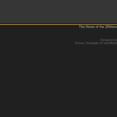
The Home of the 2Ritters
Designvorl
Dieses Template ist Veröffentl