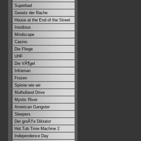
Superbad
Gesetz der Rache
House at the End of the Street
Insidious
Mindscape
Casino
Die Fliege
UHF
Die VÃ¶gel
Inframan
Frozen
Spione wie wir
Mulholland Drive
Mystic River
American Gangster
Sleepers
Der groÃŸe Diktator
Hot Tub Time Machine 2
Independence Day