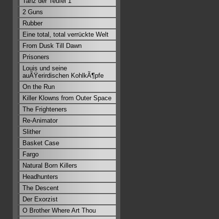
Tanz der Teufel 1
2 Guns
Rubber
Eine total, total verrückte Welt
From Dusk Till Dawn
Prisoners
Louis und seine
auÃŸerirdischen KohlkÃ¶pfe
On the Run
Killer Klowns from Outer Space
The Frighteners
Re-Animator
Slither
Basket Case
Fargo
Natural Born Killers
Headhunters
The Descent
Der Exorzist
O Brother Where Art Thou