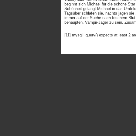
beginnt sich Michael für die schöne Star 
Schönheit gelangt Michael in das Umfeld
Tagsüber schlafen sie, nachts jagen si
immer auf der Suche nach frischem Blut
behaupten, Vampir-Jäger zu sein. Zusamm
[11] mysqli_query() expects at least 2 a