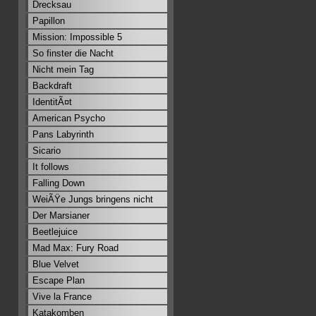
Drecksau
Papillon
Mission: Impossible 5
So finster die Nacht
Nicht mein Tag
Backdraft
IdentitÃ¤t
American Psycho
Pans Labyrinth
Sicario
It follows
Falling Down
WeiÃŸe Jungs bringens nicht
Der Marsianer
Beetlejuice
Mad Max: Fury Road
Blue Velvet
Escape Plan
Vive la France
Katakomben