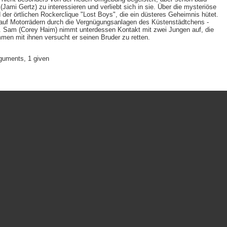
(Jami Gertz) zu interessieren und verliebt sich in sie. Über die mysteriöse
 der örtlichen Rockerclique "Lost Boys", die ein düsteres Geheimnis hütet.
e auf Motorrädern durch die Vergnügungsanlagen des Küstenstädtchens -
. Sam (Corey Haim) nimmt unterdessen Kontakt mit zwei Jungen auf, die
en mit ihnen versucht er seinen Bruder zu retten.
rguments, 1 given