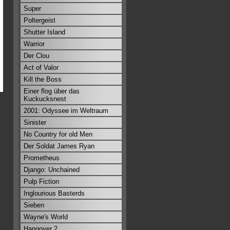
Super
Poltergeist
Shutter Island
Warrior
Der Clou
Act of Valor
Kill the Boss
Einer flog über das
Kuckucksnest
2001: Odyssee im Weltraum
Sinister
No Country for old Men
Der Soldat James Ryan
Prometheus
Django: Unchained
Pulp Fiction
Inglourious Basterds
Sieben
Wayne's World
Hangover 2