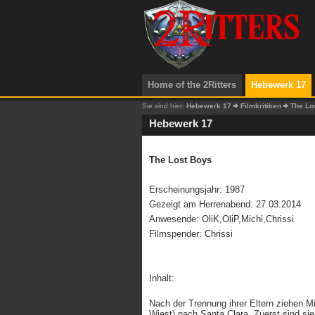
Home of the 2Ritters
Hebewerk 17
Sie sind hier:
Hebewerk 17
Filmkritiken
The Lo
Hebewerk 17
The Lost Boys
Erscheinungsjahr: 1987
Gezeigt am Herrenabend: 27.03.2014
Anwesende: OliK,OliP,Michi,Chrissi
Filmspender: Chrissi
Inhalt:
Nach der Trennung ihrer Eltern ziehen M
Wiest) nach Santa Clara. Zuerst sind si