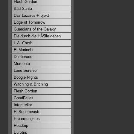
Flash Gordon
Bad Santa
Das Lazarus-Projekt
Edge of Tomorrow
Guardians of the Galaxy
Die durch die HÃ¶lle gehen
L.A. Crash
El Mariachi
Desperado
Memento
Lone Survivor
Boogie Nights
Witching & Bitching
Flesh Gordon
GoodFellas
Interstellar
El Superbeasto
Erbarmungslos
Roadtrip
Eurotrip