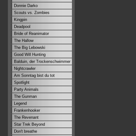
Donnie Darko
Scouts vs. Zombies
Kingpin
Deadpool
Bride of Reanimator
The Hallow
The Big Lebowski
Good Will Hunting
Balduin, der Trockenschwimmer
Nightcrawler
Am Sonntag bist du tot
Spotlight
Party Animals
The Gunman
Legend
Frankenhooker
The Revenant
Star Trek Beyond
Don't breathe