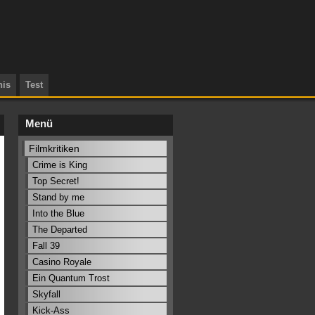
nis
Test
Menü
Filmkritiken
Crime is King
Top Secret!
Stand by me
Into the Blue
The Departed
Fall 39
Casino Royale
Ein Quantum Trost
Skyfall
Kick-Ass