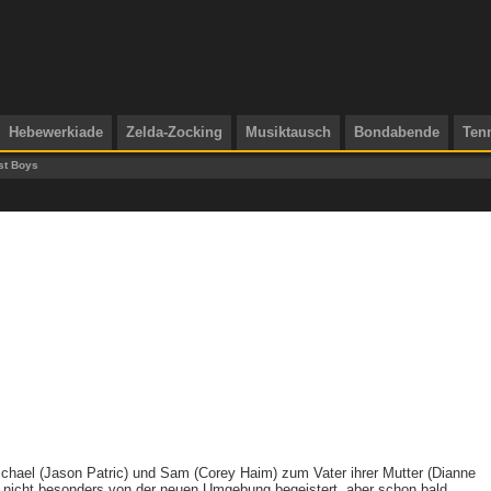
Hebewerkiade
Zelda-Zocking
Musiktausch
Bondabende
Ten
st Boys
ichael (Jason Patric) und Sam (Corey Haim) zum Vater ihrer Mutter (Dianne
e nicht besonders von der neuen Umgebung begeistert, aber schon bald