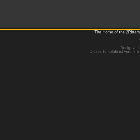
The Home of the 2Ritters
Designvorl
Dieses Template ist Veröffentl