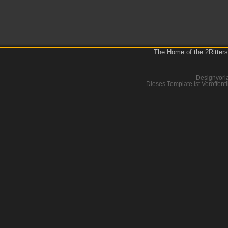
The Home of the 2Ritters
Designvorl
Dieses Template ist Veröffentl