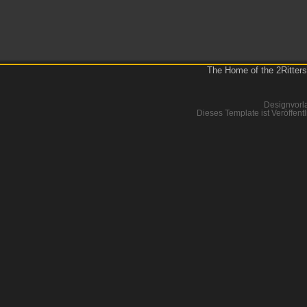
The Home of the 2Ritters
Designvorl
Dieses Template ist Veröffentl