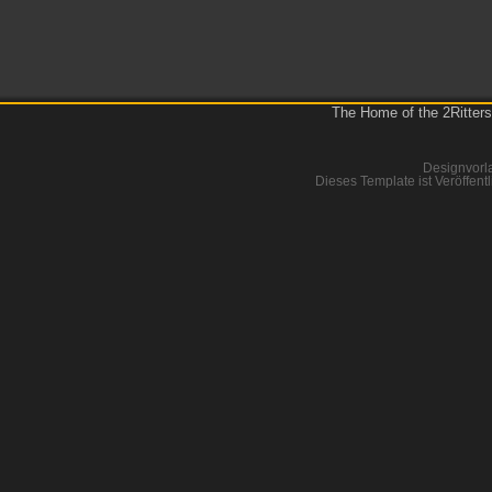
The Home of the 2Ritters
Designvorl
Dieses Template ist Veröffentl