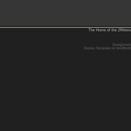
The Home of the 2Ritters
Designvorl
Dieses Template ist Veröffentl