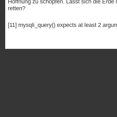
Hoffnung zu schöpfen. Lässt sich die Erde
retten?
[11] mysqli_query() expects at least 2 argu