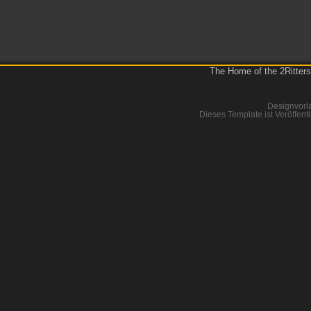
The Home of the 2Ritters
Designvorl
Dieses Template ist Veröffentl