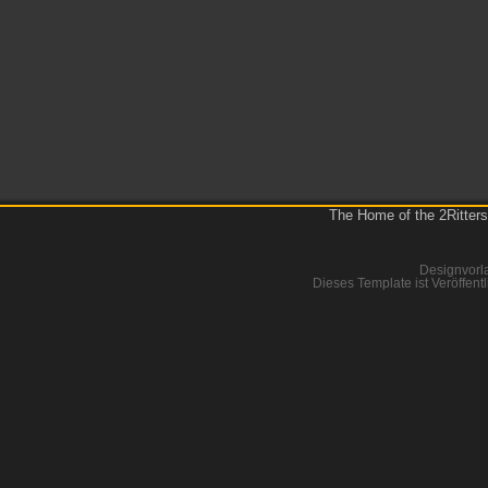
The Home of the 2Ritters
Designvorl
Dieses Template ist Veröffentl