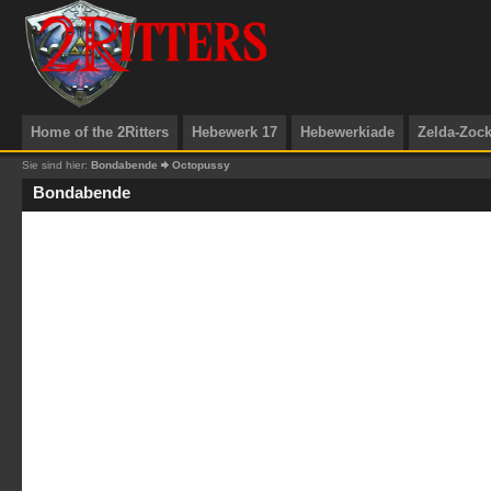
Home of the 2Ritters
Hebewerk 17
Hebewerkiade
Zelda-Zoc
Sie sind hier:
Bondabende
Octopussy
Bondabende