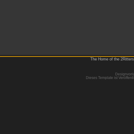
The Home of the 2Ritters
Designvorl
Dieses Template ist Veröffentl