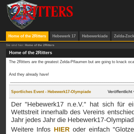
Home of the 2Ritters
Hebewerk 17
Hebewerkiade
Zelda-Zoc
Sie sind hier:
Home of the 2Ritters
Home of the 2Ritters
The 2Ritters are the greatest Zelda-Pflaumen but are going to knack oc
And they already have!
___________________________________________________________
Veröffentlich
Sportliches Event - Hebewerk17-Olympiade
Der "Hebewerk17 n.e.V." hat sich für ei
Wettstreit innerhalb des Vereins entschie
Jahr jedes Jahr die Hebewerk17-Olympia
Weitere Infos
HIER
oder einfach "Glotze