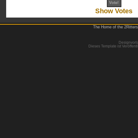
Show Votes
The Home of the 2Ritters
Designvorl
Dieses Template ist Veröffentl